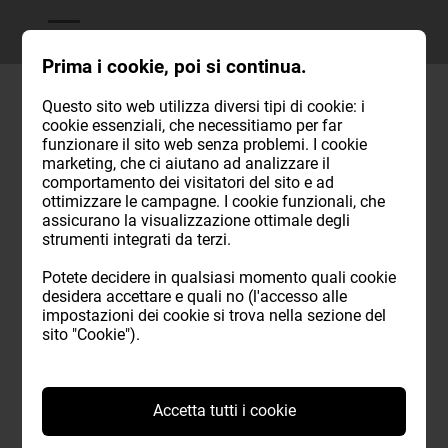
Prima i cookie, poi si continua.
Questo sito web utilizza diversi tipi di cookie: i
cookie essenziali, che necessitiamo per far
Prenotare un tavolo
funzionare il sito web senza problemi. I cookie
marketing, che ci aiutano ad analizzare il
Compilate il modulo con i vostri dati e inviateci la vostra
comportamento dei visitatori del sito e ad
ottimizzare le campagne. I cookie funzionali, che
richiesta. La elaboreremo il prima possibile. Vi preghiamo
assicurano la visualizzazione ottimale degli
di notare: Se alla fine sarete meno persone di quanto ci
strumenti integrati da terzi.
avete comunicato in recedenza, fatecelo sapere almeno
6 ore prima del...
Potete decidere in qualsiasi momento quali cookie
desidera accettare e quali no (l'accesso alle
Maggiori informazioni
impostazioni dei cookie si trova nella sezione del
sito "Cookie").
Giorni di riposo: Mercoledì e Giovedì
Accetta tutti i cookie
Titolo*