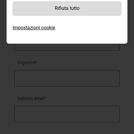
Rifiuta tutto
Nome
Impostazioni cookie
Cognome*
Indirizzo email*